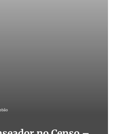
Pebão
enseador no Censo –