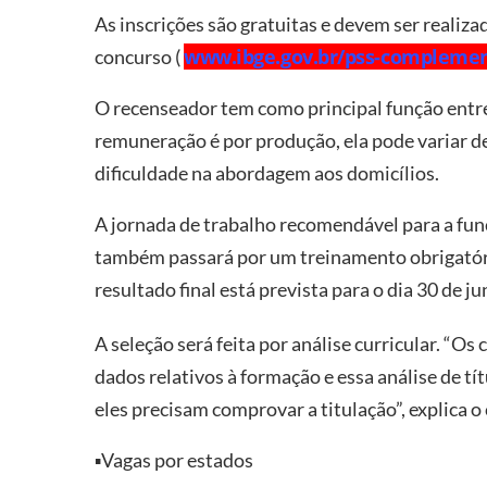
As inscrições são gratuitas e devem ser realiza
www.ibge.gov.br/pss-compleme
concurso (
O recenseador tem como principal função entr
remuneração é por produção, ela pode variar d
dificuldade na abordagem aos domicílios.
A jornada de trabalho recomendável para a funç
também passará por um treinamento obrigatório
resultado final está prevista para o dia 30 de ju
A seleção será feita por análise curricular. “
dados relativos à formação e essa análise de tí
eles precisam comprovar a titulação”, explica
▪️Vagas por estados