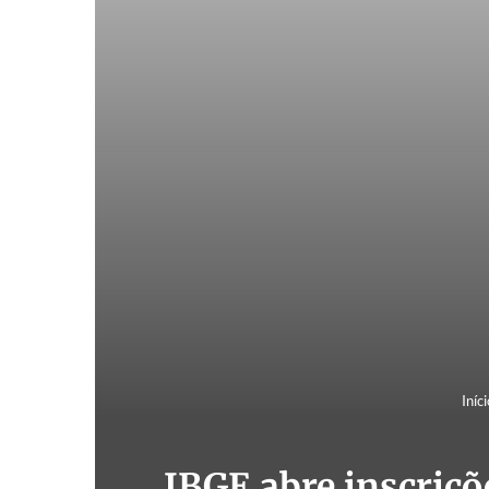
Iníci
IBGE abre inscriçõ