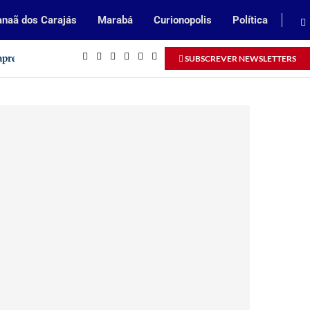
naã dos Carajás
Marabá
Curionopolis
Política
 aprendizes no Pará
SUBSCREVER NEWSLETTERS