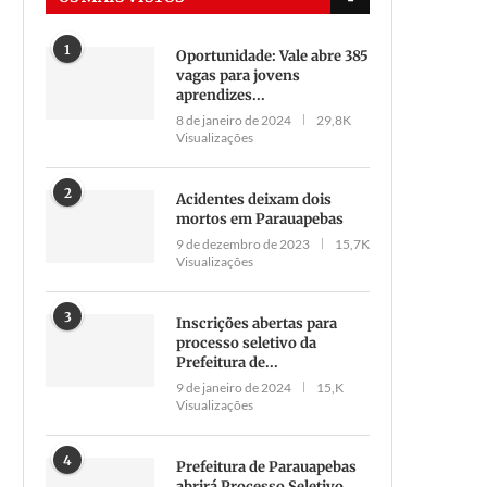
1
Oportunidade: Vale abre 385
vagas para jovens
aprendizes...
8 de janeiro de 2024
29,8K
Visualizações
2
Acidentes deixam dois
mortos em Parauapebas
9 de dezembro de 2023
15,7K
Visualizações
3
Inscrições abertas para
processo seletivo da
Prefeitura de...
9 de janeiro de 2024
15,K
Visualizações
4
Prefeitura de Parauapebas
abrirá Processo Seletivo