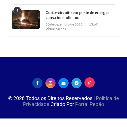
5
Curto-circuito em poste de energia
causa incêndio no...
10 de dezembro de 2023
13,6K
Visualizações
©
2026
Todos os Direitos Reservados |
Política de
Privacidade
Criado Por
Portal Pebão