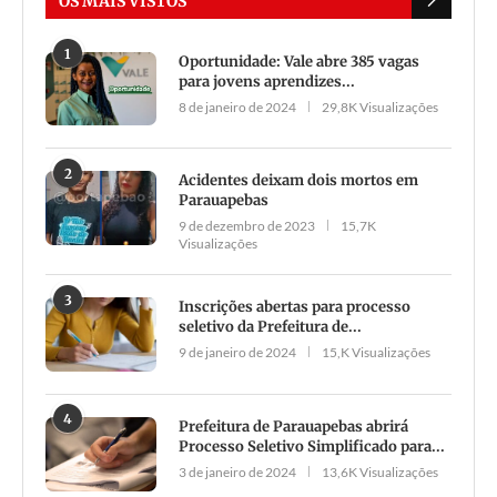
OS MAIS VISTOS
1
Oportunidade: Vale abre 385 vagas
para jovens aprendizes...
8 de janeiro de 2024
29,8K Visualizações
2
Acidentes deixam dois mortos em
Parauapebas
9 de dezembro de 2023
15,7K
Visualizações
3
Inscrições abertas para processo
seletivo da Prefeitura de...
9 de janeiro de 2024
15,K Visualizações
4
Prefeitura de Parauapebas abrirá
Processo Seletivo Simplificado para...
3 de janeiro de 2024
13,6K Visualizações