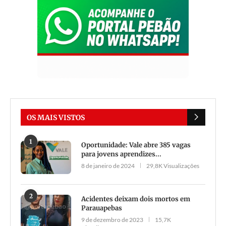
OS MAIS VISTOS
1
Oportunidade: Vale abre 385 vagas
para jovens aprendizes...
8 de janeiro de 2024
29,8K Visualizações
2
Acidentes deixam dois mortos em
Parauapebas
9 de dezembro de 2023
15,7K