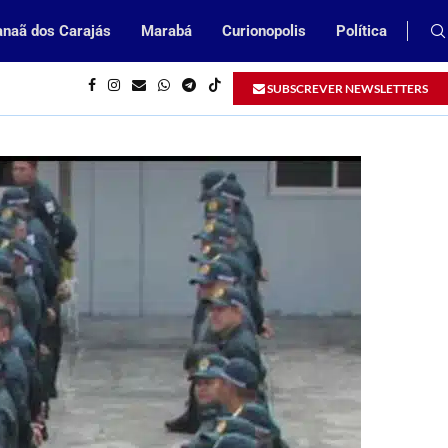
naã dos Carajás
Marabá
Curionopolis
Política
eitura de Parauapebas
Prefeitura de Parauapebas abrirá Proce
SUBSCREVER NEWSLETTERS