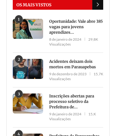
OS MAIS VISTOS
1
Oportunidade: Vale abre 385
vagas para jovens
aprendizes...
8 de janeiro de 2024
29,8K
Visualizações
2
Acidentes deixam dois
mortos em Parauapebas
9 de dezembro de 2023
15,7K
Visualizações
3
Inscrições abertas para
processo seletivo da
Prefeitura de...
9 de janeiro de 2024
15,K
Visualizações
4