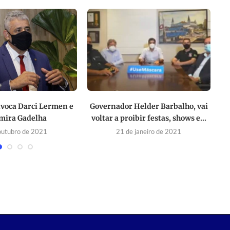
nvoca Darci Lermen e
Governador Helder Barbalho, vai
L
mira Gadelha
voltar a proibir festas, shows e...
outubro de 2021
21 de janeiro de 2021