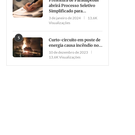
Prefeitura de Parauapebas
abrirá Processo Seletivo
Simplificado para...
3 de janeiro de 2024
13,6K
Visualizações
5
Curto-circuito em poste de
energia causa incêndio no...
10 de dezembro de 2023
13,6K Visualizações