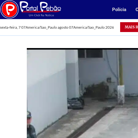
Polícia
C
Acidentes deixam dois mortos em Parauapebas
MAIS 
sexta-feira, 7 07America/Sao_Paulo agosto 07America/Sao_Paulo 2026