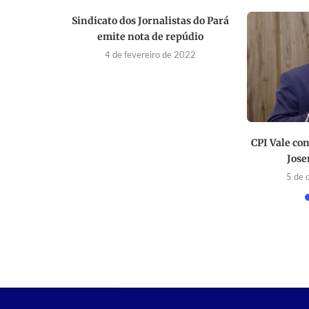
ender
Sindicato dos Jornalistas do Pará
estuda
emite nota de repúdio
ato drive-
4 de fevereiro de 2022
021
CPI Vale co
Jose
5 de 