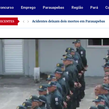
oncurso
Emprego
Parauapebas
Região
Pará
Ca
Inscrições abertas para processo seletivo da Pref
RECENTES