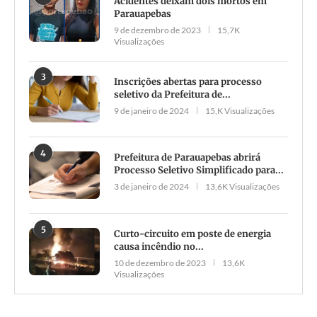
Acidentes deixam dois mortos em
Parauapebas
9 de dezembro de 2023
15,7K
Visualizações
3
Inscrições abertas para processo
seletivo da Prefeitura de...
9 de janeiro de 2024
15,K Visualizações
4
Prefeitura de Parauapebas abrirá
Processo Seletivo Simplificado para...
3 de janeiro de 2024
13,6K Visualizações
5
Curto-circuito em poste de energia
causa incêndio no...
10 de dezembro de 2023
13,6K
Visualizações