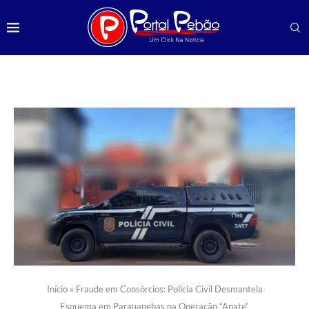
Início
»
Fraude em Consórcios: Polícia Civil Desmantela
Esquema em Parauapebas na Operação “Apate”