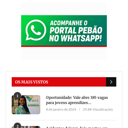
OS MAIS VISTOS
1
Oportunidade: Vale abre 385 vagas
para jovens aprendizes...
8 de janeiro de 2024
29,8K Visualizações
2