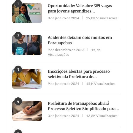
1
Oportunidade: Vale abre 385 vagas
para jovens aprendizes...
8 de janeiro de 2024
29,8K Visualizações
2
Acidentes deixam dois mortos em
Parauapebas
9 de dezembro de 2023
15,7K
Visualizações
3
Inscrições abertas para processo
seletivo da Prefeitura de...
9 de janeiro de 2024
15,K Visualizações
4
Prefeitura de Parauapebas abrirá
Processo Seletivo Simplificado para...
3 de janeiro de 2024
13,6K Visualizações