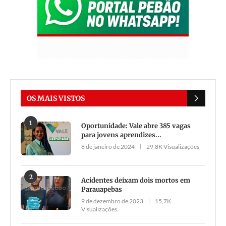
OS MAIS VISTOS
1
Oportunidade: Vale abre 385 vagas
para jovens aprendizes...
8 de janeiro de 2024
29,8K Visualizações
2
Acidentes deixam dois mortos em
Parauapebas
9 de dezembro de 2023
15,7K
Visualizações