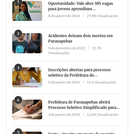
1
Oportunidade: Vale abre 385 vagas
para jovens aprendizes...
8 de janeiro de 2024
29,8K Visualizações
2
Acidentes deixam dois mortos em
Parauapebas
9 de dezembro de 2023
15,7K
Visualizações
3
Inscrições abertas para processo
seletivo da Prefeitura de...
9 de janeiro de 2024
15,K Visualizações
4
Prefeitura de Parauapebas abrirá
Processo Seletivo Simplificado para...
3 de janeiro de 2024
13,6K Visualizações
5