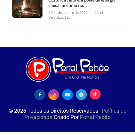
Curto-circuito em poste de energia
causa incêndio no...
10 de dezembro de 2023
13,6K
Visualizações
©
2026
Todos os Direitos Reservados |
Política de
Privacidade
Criado Por
Portal Pebão