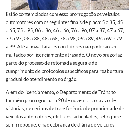
Estão contemplados com essa prorrogação os veículos
automotores com os seguintes finais de placa: 5 a 35, 45
a 65, 75 a 95, 06 a 36, 46 a 66, 76 a 96, 07 a 37, 47 a 67,
77 a 97, 08 a 38, 48 a 68, 78 a 98, 09 a 39, 49 a 69 e 79
a 99. Até a nova data, os condutores não poderão ser
multados por licenciamento atrasado. O novo prazo faz
parte do processo de retomada segura e de
cumprimento de protocolos específicos para reabertura
gradual do atendimento no órgão.
Além do licenciamento, o Departamento de Trânsito
também prorrogou para 20 de novembro o prazo de
vistorias, de recibos de transferência de propriedade de
veículos automotores, elétricos, articulados, reboque e
semirreboque, e não cobrança de diária de veículos