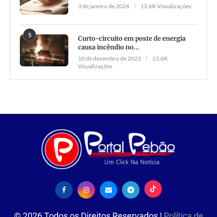
3 de janeiro de 2024
13,6K Visualizações
5
Curto-circuito em poste de energia
causa incêndio no...
10 de dezembro de 2023
13,6K
Visualizações
©
2026
Todos os Direitos Reservados |
Política de