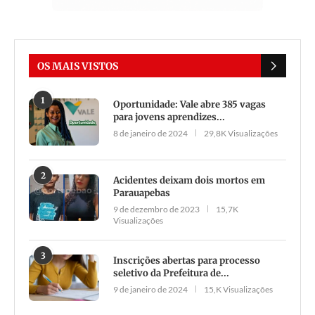
OS MAIS VISTOS
1
Oportunidade: Vale abre 385 vagas
para jovens aprendizes...
8 de janeiro de 2024
29,8K Visualizações
2
Acidentes deixam dois mortos em
Parauapebas
9 de dezembro de 2023
15,7K
Visualizações
3
Inscrições abertas para processo
seletivo da Prefeitura de...
9 de janeiro de 2024
15,K Visualizações