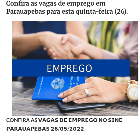
Confira as vagas de emprego em
Parauapebas para esta quinta-feira (26).
CONFIRA
AS
𝗩𝗔𝗚𝗔𝗦 𝗗𝗘 𝗘𝗠𝗣𝗥𝗘𝗚𝗢 𝗡𝗢 𝗦𝗜𝗡𝗘
𝗣𝗔𝗥𝗔𝗨𝗔𝗣𝗘𝗕𝗔𝗦 𝟮𝟲/𝟬𝟱/𝟮𝟬𝟮𝟮