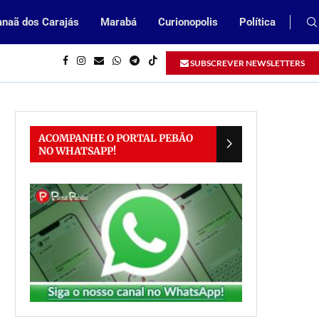
naã dos Carajás
Marabá
Curionopolis
Política
Inscrições abertas para processo sel
SUBSCREVER NEWSLETTERS
ACOMPANHE O PORTAL PEBÃO
NO WHATSAPP!