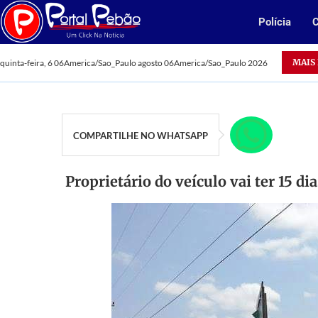
Polícia
C
Oportunidade: Vale abre 385 vagas para jovens aprendizes n
MAIS
quinta-feira, 6 06America/Sao_Paulo agosto 06America/Sao_Paulo 2026
COMPARTILHE NO WHATSAPP
Proprietário do veículo vai ter 15 di