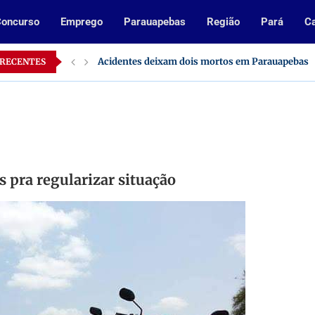
oncurso
Emprego
Parauapebas
Região
Pará
Ca
o Pará
Acidentes deixam dois mortos em Parauapebas
 RECENTES
as pra regularizar situação