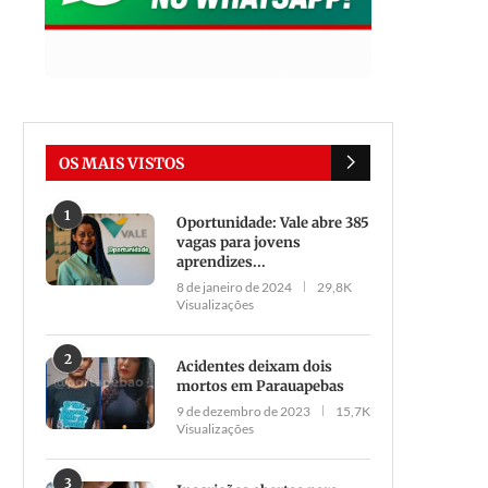
OS MAIS VISTOS
1
Oportunidade: Vale abre 385
vagas para jovens
aprendizes...
8 de janeiro de 2024
29,8K
Visualizações
2
Acidentes deixam dois
mortos em Parauapebas
9 de dezembro de 2023
15,7K
Visualizações
3