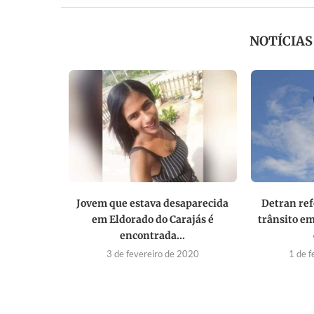
NOTÍCIA
 entra em
eja...
021
Jovem que estava desaparecida
Detran ref
em Eldorado do Carajás é
trânsito e
encontrada...
3 de fevereiro de 2020
1 de f