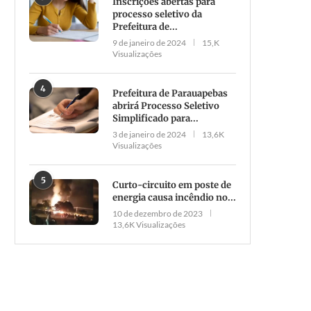
Inscrições abertas para
processo seletivo da
Prefeitura de...
9 de janeiro de 2024
15,K
Visualizações
Polícia Rodoviária iniciou
4
Prefeitura de Parauapebas
Operação Finados
abrirá Processo Seletivo
30 de outubro de 2021
Simplificado para...
3 de janeiro de 2024
13,6K
Visualizações
5
Curto-circuito em poste de
energia causa incêndio no...
No Pará, 64 novos radare
10 de dezembro de 2023
começam a funcionar e
13,6K Visualizações
rodovias...
5 de abril de 2022