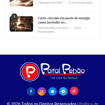
3 de janeiro de 2024
13,6K Visualizações
5
Curto-circuito em poste de energia
causa incêndio no...
10 de dezembro de 2023
13,6K
Visualizações
©
2026
Todos os Direitos Reservados |
Política de