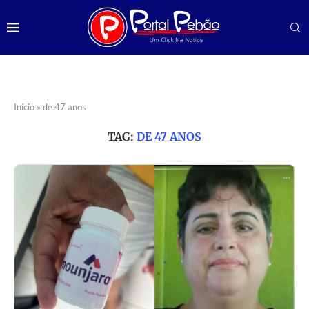
Início
»
de 47 anos
TAG:
DE 47 ANOS